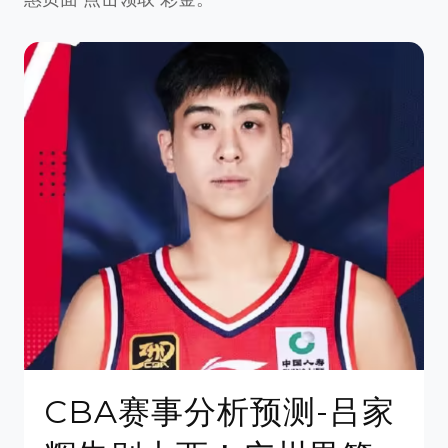
CBA赛事分析预测-吕家