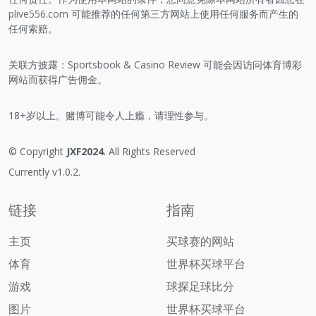
plive556.com
可能推荐的任何第三方网站上使用任何服务而产生的
任何索赔。
关联方披露：Sportsbook & Casino Review 可能会因访问体育博彩
网站而获得广告佣金。
18+岁以上。赌博可能令人上瘾，请理性参与。
© Copyright
JXF2024
. All Rights Reserved
Currently v1.0.2.
链接
指南
主页
买球赛的网站
体育
世界杯买球平台
游戏
球探足球比分
图片
世界杯买球平台