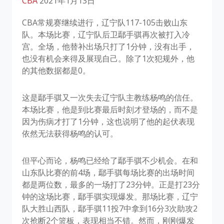
CBA
2021年1月13日
CBA常规赛继续进行，辽宁队117-105击败山东
队。本场比赛，辽宁队后卫鄢手骐再次被打入冷
宫。全场，他替补出场只打了1分钟，没有出手，
也没有机会来得及展现自己。除了1次犯规外，他
的其他数据都是0。
这是鄢手骐又一次失去辽宁队主教练杨鸣的信任。
本场比赛，他是到比赛最后时刻才登场的，而不是
因为伤病才打了1分钟，这也说明了他的起伏表现
依然无法获得杨鸣的认可。
但平心而论，杨鸣已经给了鄢手骐不少机会。在和
山东队比赛的前4场，鄢手骐每场比赛的出场时间
都是两位数，最多的一场打了23分钟。正是打23分
钟的这场比赛，鄢手骐实现爆发。那场比赛，辽宁
队大胜山西队，鄢手骐11投7中拿到16分3次助攻2
次抢断2个篮板，表现相当不错。然而，刚刚爆发