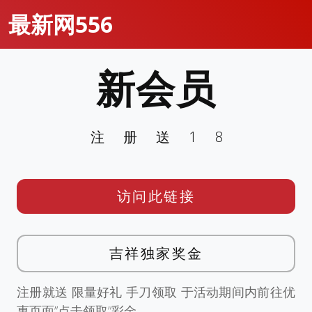
最新网556
新会员
注册送18
访问此链接
吉祥独家奖金
注册就送 限量好礼 手刀领取 于活动期间内前往优
惠页面”点击领取”彩金。