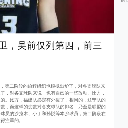
卫，吴前仅列第四，前三
了，第二阶段的旅程组织也根柢出炉了，对各支球队来
区了，对各支球队来说，也有自己的一些改动。比方，
大的。比方，福建队必定有外援了，相同的，辽宁队的
变数，而这样的变数对各支球队的排名，乃至是联盟的
乡球员的沙拉木、小丁和孙悦等本乡球员，第二阶段在
值得注重的。