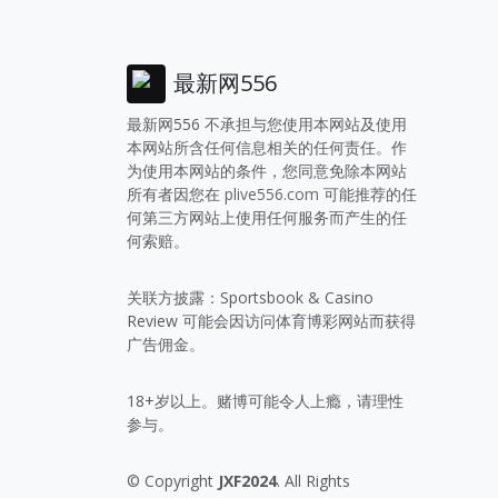
最新网556
最新网556 不承担与您使用本网站及使用
本网站所含任何信息相关的任何责任。作
为使用本网站的条件，您同意免除本网站
所有者因您在
plive556.com
可能推荐的任
何第三方网站上使用任何服务而产生的任
何索赔。
关联方披露：Sportsbook & Casino
Review 可能会因访问体育博彩网站而获得
广告佣金。
18+岁以上。赌博可能令人上瘾，请理性
参与。
© Copyright
JXF2024
. All Rights