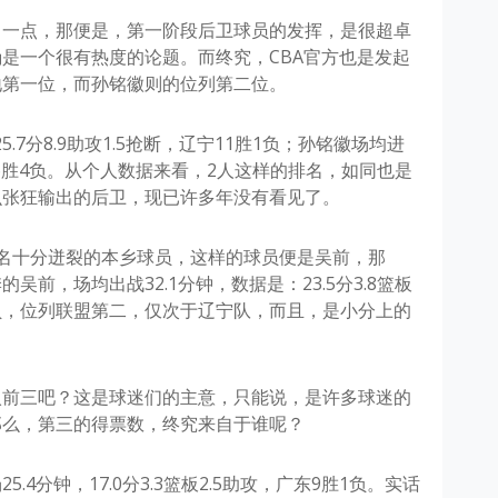
了一点，那便是，第一阶段后卫球员的发挥，是很超卓
是一个很有热度的论题。而终究，CBA官方也是发起
地第一位，而孙铭徽则的位列第二位。
.7分8.9助攻1.5抢断，辽宁11胜1负；孙铭徽场均进
断，广厦6胜4负。从个人数据来看，2人这样的排名，如同也是
么张狂输出的后卫，现已许多年没有看见了。
名十分迸裂的本乡球员，这样的球员便是吴前，那
前，场均出战32.1分钟，数据是：23.5分3.8篮板
1负，位列联盟第二，仅次于辽宁队，而且，是小分上的
入前三吧？这是球迷们的主意，只能说，是许多球迷的
那么，第三的得票数，终究来自于谁呢？
4分钟，17.0分3.3篮板2.5助攻，广东9胜1负。实话