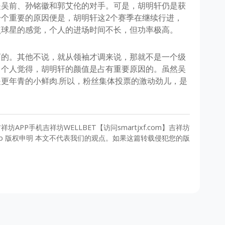
是吴前、孙铭徽和郭艾伦的对手。可是，胡明轩仍是获
个重要的原因便是，胡明轩这2个赛季在继续行进，
点球星的感觉，个人的进场时间不长，但功率极高。
离的。其他不说，就从领袖才调来说，那就不是一个级
？个人觉得，胡明轩的颜值是占有重要原因的。虽然吴
更年青的小鲜肉.所以，粉丝集体投票的激动劲儿，是
 吉祥坊APP手机吉祥坊WELLBET【访问smartjxf.com】吉祥坊
owb 版权申明 本文不代表我们的观点。如果这篇转载侵犯您的版