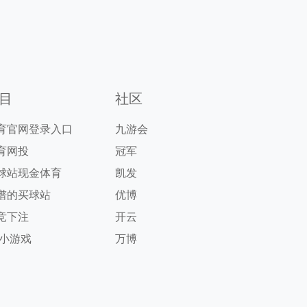
目
社区
育官网登录入口
九游会
育网投
冠军
球站现金体育
凯发
谱的买球站
优博
竞下注
开云
g小游戏
万博