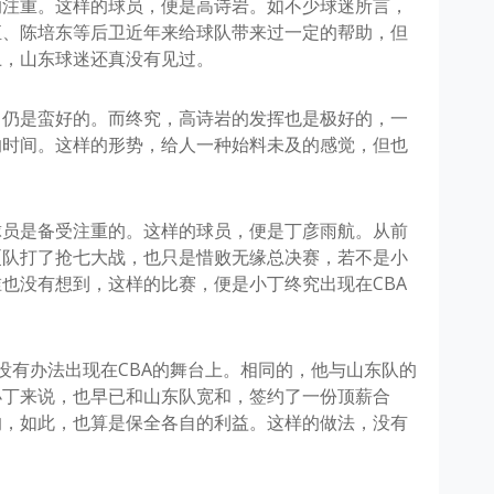
的注重。这样的球员，便是高诗岩。如不少球迷所言，
恒、陈培东等后卫近年来给球队带来过一定的帮助，但
卫，山东球迷还真没有见过。
，仍是蛮好的。而终究，高诗岩的发挥也是极好的，一
的时间。这样的形势，给人一种始料未及的感觉，但也
球员是备受注重的。这样的球员，便是丁彦雨航。从前
厦队打了抢七大战，也只是惜败无缘总决赛，若不是小
也没有想到，这样的比赛，便是小丁终究出现在CBA
没有办法出现在CBA的舞台上。相同的，他与山东队的
小丁来说，也早已和山东队宽和，签约了一份顶薪合
的，如此，也算是保全各自的利益。这样的做法，没有