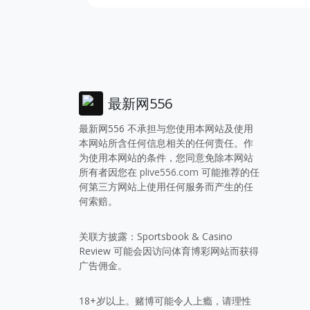
最新网556
最新网556 不承担与您使用本网站及使用
本网站所含任何信息相关的任何责任。作
为使用本网站的条件，您同意免除本网站
所有者因您在
plive556.com
可能推荐的任
何第三方网站上使用任何服务而产生的任
何索赔。
关联方披露：Sportsbook & Casino
Review 可能会因访问体育博彩网站而获得
广告佣金。
18+岁以上。赌博可能令人上瘾，请理性