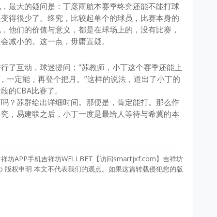
说，最大的疑问是：丁彦雨航本赛季终究还能不能打球
是变得很少了。终究，比较起单个的球员，比赛本身的
说，他们的价值与意义，都是在球场上的，没有比赛，
是会减小的。这一点，毋庸置疑。
行了互动，球迷提问；“苏教师，小丁这个赛季还能上
啊，一定能，再登个把月。”这样的说法，道出了小丁的
段的CBA比赛了。
打吗？苏群给出详细时间。那便是，肯定能打。那么作
终究，易建联之后，小丁一度是最给人等待与希冀的本
 吉祥坊APP手机吉祥坊WELLBET【访问smartjxf.com】吉祥坊
owb 版权申明 本文不代表我们的观点。如果这篇转载侵犯您的版