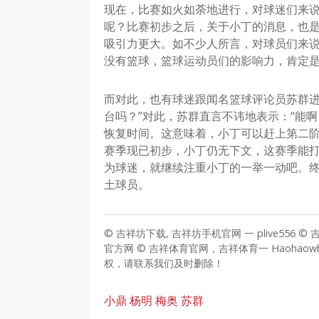
现在，比赛如火如荼地进行，对球迷们来
呢？比赛初步之后，关于小丁的消息，也
吸引力更大。如不少人所言，对球员们来
没有篮球，篮球运动员们的影响力，肯定
而对此，也有球迷跟闻名篮球评论员苏群进
台吗？”对此，苏群直言不讳地表示：“能
恢复时间。这意味着，小丁可以赶上第二阶
赛季现已初步，小丁仍无下文，这赛季能
为球迷，就继续注重小丁的一举一动吧。
土球员。
© 吉祥坊下载, 吉祥坊手机官网 一 plive556 ©
官方网 © 吉祥体育官网，吉祥体育一 Haoha
权，请联系我们及时删除！
小鼎
杨明
梅奥
苏群