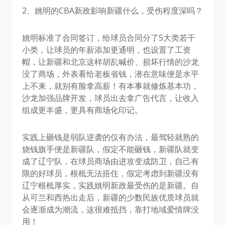
2、姚明的CBA新政影响新疆什么，受伤程度深吗？
姚明标准了合同签订，给球员合同分了5大类若干
小类，让球员的年薪添加更通明，也设置了工资
帽，让新疆和北京这样胡乱喊价、损坏行情的沙龙
没了商场，外表看给老板省钱，潜在意味便是水平
上不来，就别有脸拿高薪！有本事就修炼基本功，
沙龙加强品牌开发，球员出去拿广告代言，让收入
组成更丰盛，更具有商场化印记。
实践上砸钱是弱队逆袭的仅有办法，最驾轻就熟的
烧钱旗手便是新疆队，假定不能砸钱，新疆队就变
成了辽宁队，在球员商场由进攻变成防卫，自己有
限的好球员，根柢无法捂住，假定考虑到新疆没有
辽宁根柢厚实，实践姚明新政最受伤的是新疆。自
从可兰和西热出走后，新疆的少数民族优质球员就
会逐渐成为潮流，这很难抵挡，靠打地域爱情牌没
用！