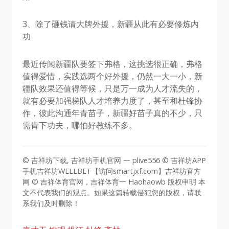
3、除了砸钱请大牌外援，新疆从此有必要修炼内
功
最近传闻新疆队要签下弗格，这挑选很正确，弗格
值得爱惜，实践选两个好外援，仍然一大一小，新
疆队效果还值得等候，只是万一成为人才流失的，
就有必要加强梯队人才培养力度了，甚至和杜锋协
作，彼此沟通年青苗子，新疆好苗子真的不少，只
需肯下功夫，哪怕好教练不多。
© 吉祥坊下载, 吉祥坊手机官网 一 plive556 © 吉祥坊APP
手机吉祥坊WELLBET【访问smartjxf.com】吉祥坊官方
网 © 吉祥体育官网，吉祥体育一 Haohaowb 版权申明 本
文不代表我们的观点。如果这篇转载侵犯您的版权，请联
系我们及时删除！