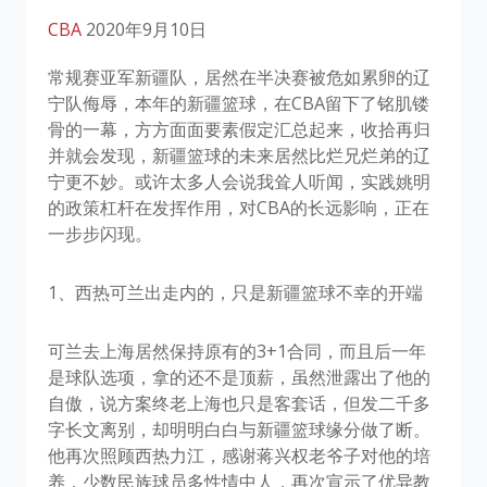
CBA
2020年9月10日
常规赛亚军新疆队，居然在半决赛被危如累卵的辽
宁队侮辱，本年的新疆篮球，在CBA留下了铭肌镂
骨的一幕，方方面面要素假定汇总起来，收拾再归
并就会发现，新疆篮球的未来居然比烂兄烂弟的辽
宁更不妙。或许太多人会说我耸人听闻，实践姚明
的政策杠杆在发挥作用，对CBA的长远影响，正在
一步步闪现。
1、西热可兰出走内的，只是新疆篮球不幸的开端
可兰去上海居然保持原有的3+1合同，而且后一年
是球队选项，拿的还不是顶薪，虽然泄露出了他的
自傲，说方案终老上海也只是客套话，但发二千多
字长文离别，却明明白白与新疆篮球缘分做了断。
他再次照顾西热力江，感谢蒋兴权老爷子对他的培
养，少数民族球员多性情中人，再次宣示了优异教