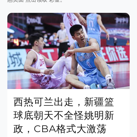
西热可兰出走，新疆篮
球底朝天不全怪姚明新
政，CBA格式大激荡