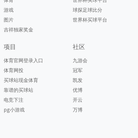
游戏
球探足球比分
图片
世界杯买球平台
吉祥独家奖金
项目
社区
体育官网登录入口
九游会
体育网投
冠军
买球站现金体育
凯发
靠谱的买球站
优博
电竞下注
开云
pg小游戏
万博