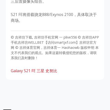
三后置摄像头组合。
S21 FE将搭载骁龙888/Exynos 2100，具体取决于
商场。
© 吉祥坊下载, 吉祥坊手机官网 一 plive556 © 吉祥坊APP
手机吉祥坊WELLBET【访问smartjxf.com】吉祥坊官方
网 © 吉祥体育官网，吉祥体育一 Haohaowb 版权申明 本
文不代表我们的观点。如果这篇转载侵犯您的版权，请联
系我们及时删除！
Galaxy S21 FE
三星
史努比