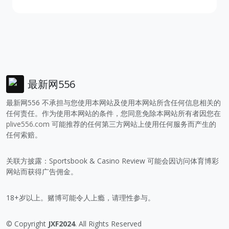
最新网556
最新网556 不承担与您使用本网站及使用本网站所含任何信息相关的
任何责任。作为使用本网站的条件，您同意免除本网站所有者因您在
plive556.com
可能推荐的任何第三方网站上使用任何服务而产生的
任何索赔。
关联方披露：Sportsbook & Casino Review 可能会因访问体育博彩
网站而获得广告佣金。
18+岁以上。赌博可能令人上瘾，请理性参与。
© Copyright
JXF2024
. All Rights Reserved