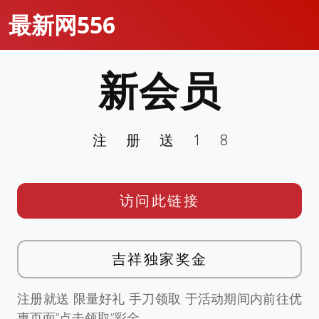
最新网556
新会员
注册送18
访问此链接
吉祥独家奖金
注册就送 限量好礼 手刀领取 于活动期间内前往优
惠页面”点击领取”彩金。